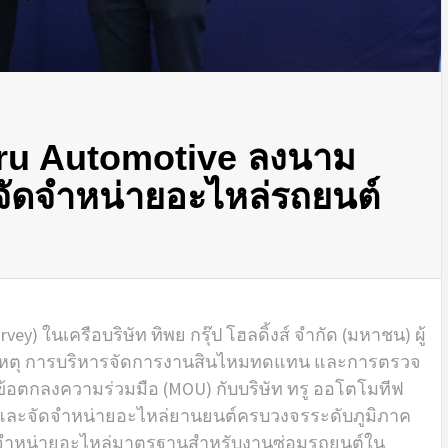
Tru Automotive ลงนาม
ัดจำหน่ายอะไหล่รถยนต์
urvey) ในเครือบริษัท ทิพย กรุ๊ป โฮลดิ้งส์ จำกัด (มหาชน) ผู้
ิเหตุ การบริหารจัดการงานสินไหมทดแทน และการตรวจ
้อตกลงความร่วมมือ (MOU) กับบริษัท ทรู ออโตโมทีฟ
าดและจัดจำหน่ายอะไหล่ยานยนต์ครบวงจรระดับภูมิภาค
ดจำหน่ายอะไหล่มาตรฐานสำหรับงานซ่อมรถยนต์ใน