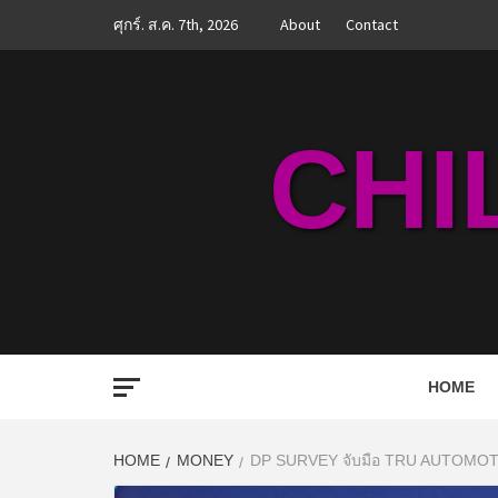
Skip
ศุกร์. ส.ค. 7th, 2026
About
Contact
to
content
CHI
HOME
HOME
MONEY
DP SURVEY จับมือ TRU AUTOMOTI