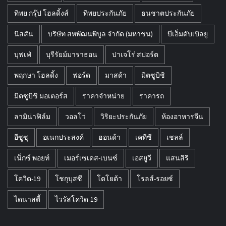
ทิพย กรุ๊ป โฮลดิ้งส์
ทิพยประกันภัย
ธนชาตประกันภัย
นิสสัน
บริษัท สหพัฒนพิบูล จำกัด (มหาชน)
บีเอ็มดับเบิลยู
บุฟเฟ่
บุรีรัยม์มาราธอน
ปาเจโร่ สปอร์ต
พฤกษา โฮลดิ้ง
ฟอร์ด
มาสด้า
มิตซูบิชิ
มิตซูบิชิ มอเตอร์ส
ราคาจำหน่าย
ราคารถ
ลามิน่าฟิล์ม
วอลโว่
วิริยะประกันภัย
ห้องอาหารจีน
อีซูซุ
อเนกประสงค์
ฮอนด้า
เคทีซี
เชลล์
เน็กซ์ พอยท์
เมอร์เซเดส-เบนซ์
เอสยูวี
แสนสิริ
โควิด-19
โชกุบุสซึ
โตโยต้า
โรลส์-รอยซ์
ไดนาสตี้
ไวรัสโควิด-19