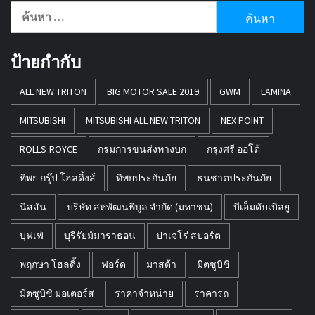
ค้นหา
สำหรับ:
ป้ายกำกับ
ALL NEW TRITON
BIG MOTOR SALE 2019
GWM
LAMINA
MITSUBISHI
MITSUBISHI ALL NEW TRITON
NEX POINT
ROLLS-ROYCE
กรมการขนส่งทางบก
กรุงศรี ออโต้
ทิพย กรุ๊ป โฮลดิ้งส์
ทิพยประกันภัย
ธนชาตประกันภัย
นิสสัน
บริษัท สหพัฒนพิบูล จำกัด (มหาชน)
บีเอ็มดับเบิลยู
บุฟเฟ่
บุรีรัยม์มาราธอน
ปาเจโร่ สปอร์ต
พฤกษา โฮลดิ้ง
ฟอร์ด
มาสด้า
มิตซูบิชิ
มิตซูบิชิ มอเตอร์ส
ราคาจำหน่าย
ราคารถ