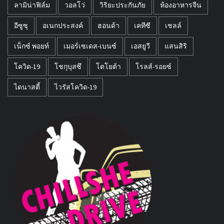
ลามิน่าฟิล์ม
วอลโว่
วิริยะประกันภัย
ห้องอาหารจีน
อีซูซุ
อเนกประสงค์
ฮอนด้า
เคทีซี
เชลล์
เน็กซ์ พอยท์
เมอร์เซเดส-เบนซ์
เอสยูวี
แสนสิริ
โควิด-19
โชกุบุสซึ
โตโยต้า
โรลส์-รอยซ์
ไดนาสตี้
ไวรัสโควิด-19