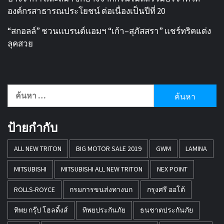
องค์กรสาธารณประโยชน์ ต่อเนื่องเป็นปีที่ 20
“สกอลล์” ชวนแบรนด์แอมฯ “เก้า–สุภัสสรา” แชร์ทริคแต่ง
ลุคสวย
ค้นหา
สำหรับ:
ป้ายกำกับ
ALL NEW TRITON
BIG MOTOR SALE 2019
GWM
LAMINA
MITSUBISHI
MITSUBISHI ALL NEW TRITON
NEX POINT
ROLLS-ROYCE
กรมการขนส่งทางบก
กรุงศรี ออโต้
ทิพย กรุ๊ป โฮลดิ้งส์
ทิพยประกันภัย
ธนชาตประกันภัย