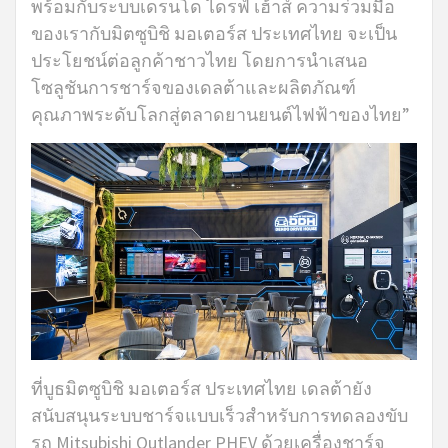
พร้อมกับระบบเดรนโด ไดรฟ์ เฮ้าส์ ความร่วมมือ
ของเรากับมิตซูบิชิ มอเตอร์ส ประเทศไทย จะเป็น
ประโยชน์ต่อลูกค้าชาวไทย โดยการนำเสนอ
โซลูชันการชาร์จของเดลต้าและผลิตภัณฑ์
คุณภาพระดับโลกสู่ตลาดยานยนต์ไฟฟ้าของไทย”
ที่บูธมิตซูบิชิ มอเตอร์ส ประเทศไทย เดลต้ายัง
สนับสนุนระบบชาร์จแบบเร็วสำหรับการทดลองขับ
รถ Mitsubishi Outlander PHEV ด้วยเครื่องชาร์จ