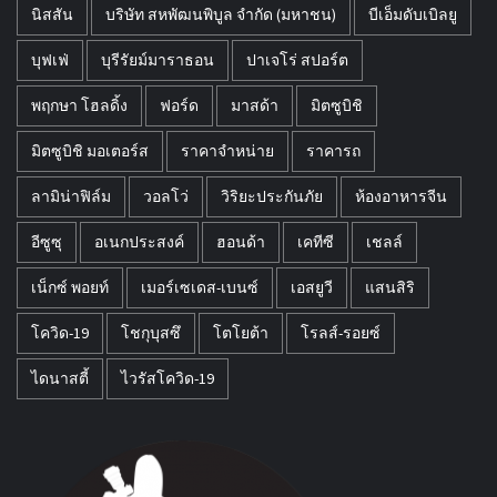
นิสสัน
บริษัท สหพัฒนพิบูล จำกัด (มหาชน)
บีเอ็มดับเบิลยู
บุฟเฟ่
บุรีรัยม์มาราธอน
ปาเจโร่ สปอร์ต
พฤกษา โฮลดิ้ง
ฟอร์ด
มาสด้า
มิตซูบิชิ
มิตซูบิชิ มอเตอร์ส
ราคาจำหน่าย
ราคารถ
ลามิน่าฟิล์ม
วอลโว่
วิริยะประกันภัย
ห้องอาหารจีน
อีซูซุ
อเนกประสงค์
ฮอนด้า
เคทีซี
เชลล์
เน็กซ์ พอยท์
เมอร์เซเดส-เบนซ์
เอสยูวี
แสนสิริ
โควิด-19
โชกุบุสซึ
โตโยต้า
โรลส์-รอยซ์
ไดนาสตี้
ไวรัสโควิด-19