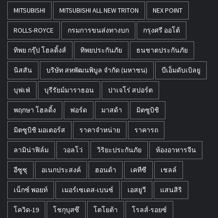
MITSUBISHI
MITSUBISHI ALL NEW TRITON
NEX POINT
ROLLS-ROYCE
กรมการขนส่งทางบก
กรุงศรี ออโต้
ทิพย กรุ๊ป โฮลดิ้งส์
ทิพยประกันภัย
ธนชาตประกันภัย
นิสสัน
บริษัท สหพัฒนพิบูล จำกัด (มหาชน)
บีเอ็มดับเบิลยู
บุฟเฟ่
บุรีรัยม์มาราธอน
ปาเจโร่ สปอร์ต
พฤกษา โฮลดิ้ง
ฟอร์ด
มาสด้า
มิตซูบิชิ
มิตซูบิชิ มอเตอร์ส
ราคาจำหน่าย
ราคารถ
ลามิน่าฟิล์ม
วอลโว่
วิริยะประกันภัย
ห้องอาหารจีน
อีซูซุ
อเนกประสงค์
ฮอนด้า
เคทีซี
เชลล์
เน็กซ์ พอยท์
เมอร์เซเดส-เบนซ์
เอสยูวี
แสนสิริ
โควิด-19
โชกุบุสซึ
โตโยต้า
โรลส์-รอยซ์