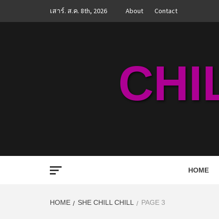
Skip
เสาร์. ส.ค. 8th, 2026
About
Contact
to
content
CHI
HOME
HOME
SHE CHILL CHILL
PAGE 3