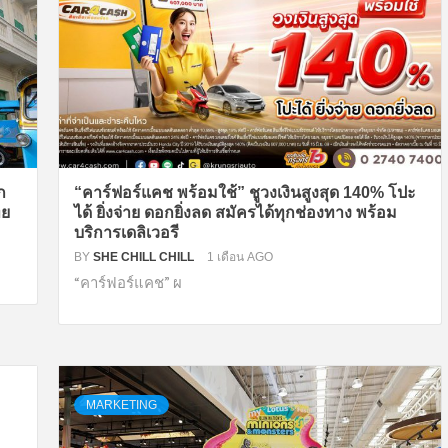
ก
“คาร์ฟอร์แคช พร้อมใช้” ชูวงเงินสูงสุด 140% โปะ
ทย
ได้ ยิ่งจ่าย ดอกยิ่งลด สมัครได้ทุกช่องทาง พร้อม
บริการเดลิเวอรี
BY
SHE CHILL CHILL
1 เดือน AGO
“คาร์ฟอร์แคช” ผ
MARKETING