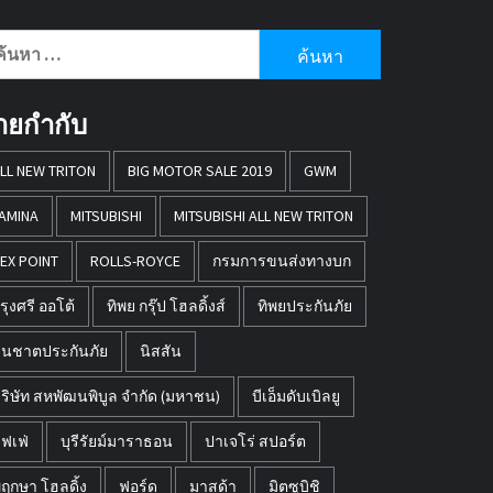
นหา
หรับ:
้ายกำกับ
LL NEW TRITON
BIG MOTOR SALE 2019
GWM
AMINA
MITSUBISHI
MITSUBISHI ALL NEW TRITON
EX POINT
ROLLS-ROYCE
กรมการขนส่งทางบก
รุงศรี ออโต้
ทิพย กรุ๊ป โฮลดิ้งส์
ทิพยประกันภัย
นชาตประกันภัย
นิสสัน
ริษัท สหพัฒนพิบูล จำกัด (มหาชน)
บีเอ็มดับเบิลยู
ุฟเฟ่
บุรีรัยม์มาราธอน
ปาเจโร่ สปอร์ต
ฤกษา โฮลดิ้ง
ฟอร์ด
มาสด้า
มิตซูบิชิ