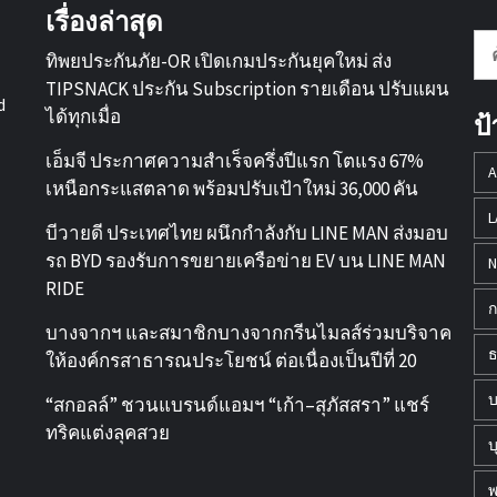
เรื่องล่าสุด
ค้
ทิพยประกันภัย-OR เปิดเกมประกันยุคใหม่ ส่ง
สำ
TIPSNACK ประกัน Subscription รายเดือน ปรับแผน
d
ได้ทุกเมื่อ
ป
เอ็มจี ประกาศความสำเร็จครึ่งปีแรก โตแรง 67%
A
เหนือกระแสตลาด พร้อมปรับเป้าใหม่ 36,000 คัน
L
บีวายดี ประเทศไทย ผนึกกำลังกับ LINE MAN ส่งมอบ
รถ BYD รองรับการขยายเครือข่าย EV บน LINE MAN
N
RIDE
ก
บางจากฯ และสมาชิกบางจากกรีนไมลส์ร่วมบริจาค
ธ
ให้องค์กรสาธารณประโยชน์ ต่อเนื่องเป็นปีที่ 20
บ
“สกอลล์” ชวนแบรนด์แอมฯ “เก้า–สุภัสสรา” แชร์
ทริคแต่งลุคสวย
บ
พ