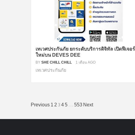
เทเวศประกันภัย ยกระดับบริการดิจิทัล เปิดฟีเจอร์
ใหม่บน DEVES DEE
BY
SHE CHILL CHILL
1 เดือน AGO
เทเวศประกันภัย
เมนู
3
…
Previous
1
2
4
5
553
Next
นำทาง
เรื่อง