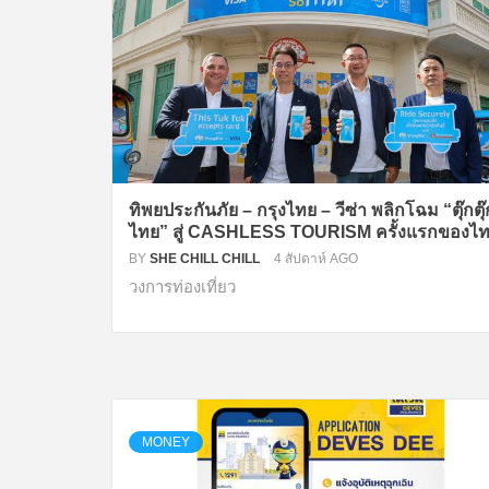
ทิพยประกันภัย – กรุงไทย – วีซ่า พลิกโฉม “ตุ๊กตุ๊
ไทย” สู่ CASHLESS TOURISM ครั้งแรกของไ
BY
SHE CHILL CHILL
4 สัปดาห์ AGO
วงการท่องเที่ยว
MONEY