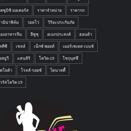
ิตซูบิชิ มอเตอร์ส
ราคาจำหน่าย
ราคารถ
ามิน่าฟิล์ม
วอลโว่
วิริยะประกันภัย
้องอาหารจีน
อีซูซุ
อเนกประสงค์
ฮอนด้า
คทีซี
เชลล์
เน็กซ์ พอยท์
เมอร์เซเดส-เบนซ์
อสยูวี
แสนสิริ
โควิด-19
โชกุบุสซึ
ตโยต้า
โรลส์-รอยซ์
ไดนาสตี้
วรัสโควิด-19